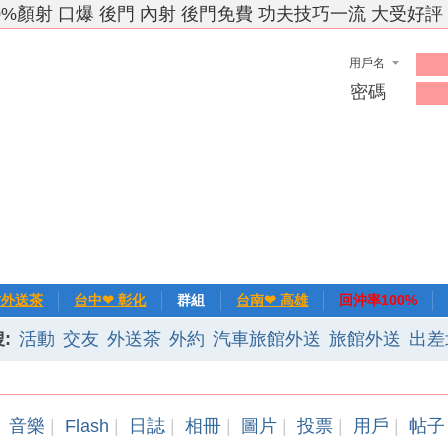
0%顏射 口爆 後門 內射 後門免費 功夫技巧一流 大受好評
用戶名
密碼
竹外送茶
台中❤ 彰化
群組
台南❤ 高雄
回沖率100%
:
活動
交友
外送茶
外約
汽車旅館外送
旅館外送
出差
❀主推
記錄
新手上路
排行榜
優質旅館
音樂
|
Flash
|
日誌
|
相冊
|
圖片
|
投票
|
用戶
|
帖子