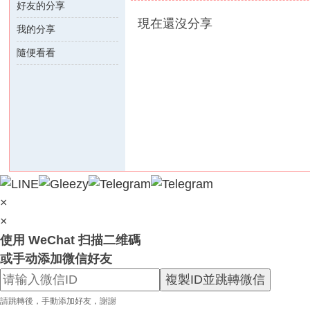
好友的分享
外
現在還沒分享
我的分享
送
茶
隨便看看
論
壇
｜
冰
冰
外
送
×
茶
×
本
使用 WeChat 扫描二维碼
土
或手动添加微信好友
正
複製ID並跳轉微信
妹
請跳轉後，手動添加好友，謝謝