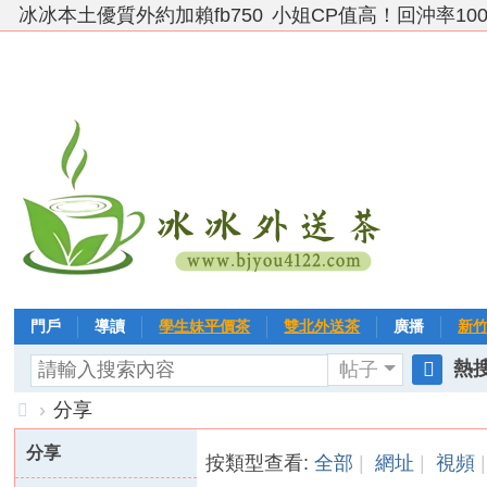
冰冰本土優質外約加賴fb750
小姐CP值高！回沖率10
門戶
導讀
學生妹平價茶
雙北外送茶
廣播
新
熱搜
帖子
VIP 黃金→白金→鑽石
相冊
客戶❤ 點評
分享
冰冰
搜
›
分享
索
台
分享
按類型查看:
全部
|
網址
|
視頻
|
灣