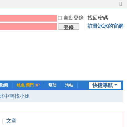
切
換
自動登錄
找回密碼
到
窄
註冊冰冰的官網
登錄
版
快捷導航
動態
绝色 獨門 3P
幫助
淘帖
日誌
北中南找小姐
|
文章