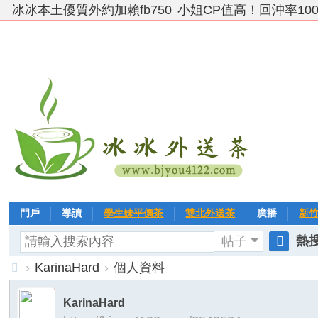
冰冰本土優質外約加賴fb750
小姐CP值高！回沖率10
門戶
導讀
學生妹平價茶
雙北外送茶
廣播
新
熱搜
帖子
VIP 黃金→白金→鑽石
相冊
客戶❤ 點評
分享
冰冰
搜
›
KarinaHard
›
個人資料
索
台
KarinaHard
灣