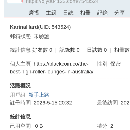
https://bjyou4122.com/?543524
外
廣播
主題
日誌
相冊
記錄
分享
送
茶
KarinaHard
(UID: 543524)
論
郵箱狀態
未驗證
壇
｜
統計信息
好友數 0
|
記錄數 0
|
日誌數 0
|
相冊數
冰
個人主頁
https://blackcoin.co/the-
性別
保密
冰
best-high-roller-lounges-in-australia/
外
送
活躍概況
茶
用戶組
新手上路
本
註冊時間
2026-5-15 20:32
最後訪問
202
土
正
統計信息
妹
已用空間
0 B
積分
2