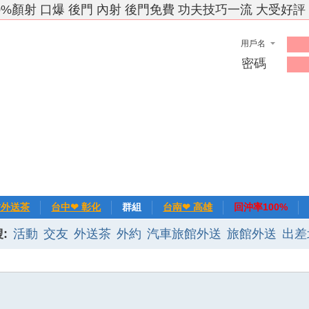
0%顏射 口爆 後門 內射 後門免費 功夫技巧一流 大受好評
用戶名
密碼
竹外送茶
台中❤ 彰化
群組
台南❤ 高雄
回沖率100%
:
活動
交友
外送茶
外約
汽車旅館外送
旅館外送
出差
❀主推
記錄
新手上路
排行榜
優質旅館