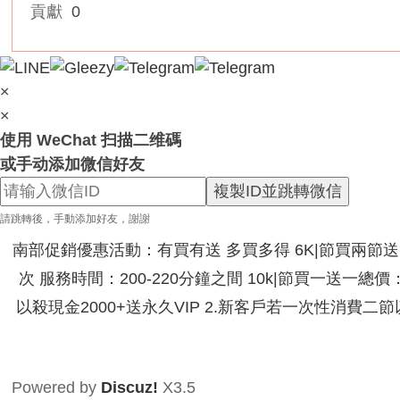
服
貢獻
0
務
男
人
×
性
×
福
使用 WeChat 扫描二维碼
天
或手动添加微信好友
堂
複製ID並跳轉微信
~
請跳轉後，手動添加好友，謝謝
新
南部促銷優惠活動：有買有送 多買多得 6K|節買兩節送|節
手
次 服務時間：200-220分鐘之間 10k|節買一送一總
必
以殺現金2000+送永久VIP 2.新客戶若一次性消費二
看
！
Powered by
Discuz!
X3.5