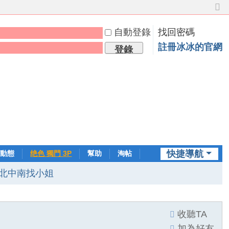
切
換
自動登錄
找回密碼
到
窄
註冊冰冰的官網
登錄
版
快捷導航
動態
绝色 獨門 3P
幫助
淘帖
日誌
北中南找小姐
收聽TA
加為好友