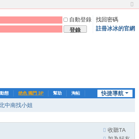
切
換
自動登錄
找回密碼
到
窄
註冊冰冰的官網
登錄
版
快捷導航
動態
绝色 獨門 3P
幫助
淘帖
日誌
北中南找小姐
收聽TA
加為好友