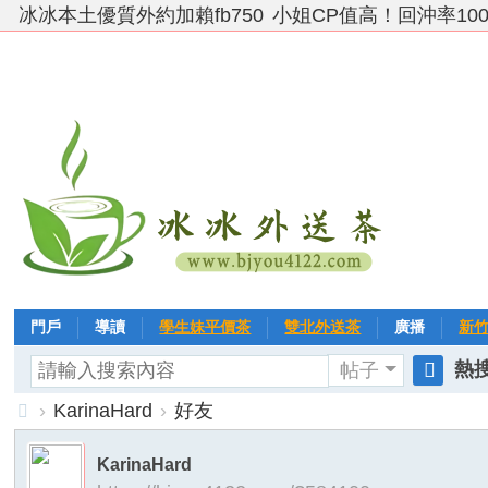
冰冰本土優質外約加賴fb750
小姐CP值高！回沖率10
門戶
導讀
學生妹平價茶
雙北外送茶
廣播
新
熱搜
帖子
VIP 黃金→白金→鑽石
相冊
客戶❤ 點評
分享
冰冰
搜
›
KarinaHard
›
好友
索
台
KarinaHard
灣