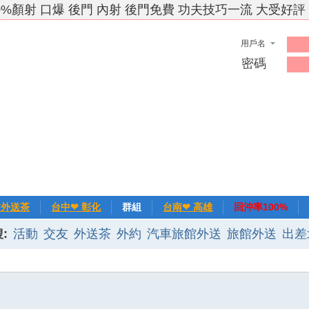
0%顏射 口爆 後門 內射 後門免費 功夫技巧一流 大受好評
用戶名
密碼
竹外送茶
台中❤ 彰化
群組
台南❤ 高雄
回沖率100%
:
活動
交友
外送茶
外約
汽車旅館外送
旅館外送
出差
❀主推
記錄
新手上路
排行榜
優質旅館