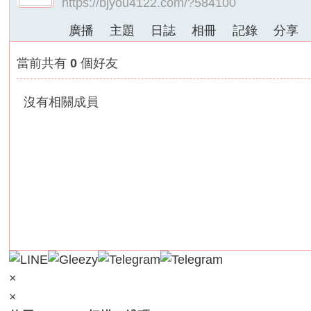
https://bjyou4122.com/?584100
外
廣播
主題
日誌
相冊
記錄
分享
送
茶
當前共有
0
個好友
論
壇
沒有相關成員
｜
冰
冰
外
送
茶
本
土
正
×
妹
×