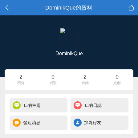
DominikQue的資料
DominikQue
2
0
2
0
積分
威望
金錢
貢獻
Ta的主題
Ta的日誌
發短消息
加為好友