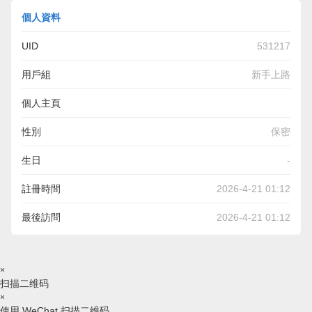
個人資料
UID
531217
用戶組
新手上路
個人主頁
https://top-5-best-translation-earbuds.s3.us-east-
性別
保密
2.amazonaws.com/index.html
生日
-
註冊時間
2026-4-21 01:12
最後訪問
2026-4-21 01:12
×
扫描二维码
×
使用 WeChat 扫描二维码