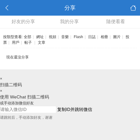
分享
好友的分享
我的分享
隨便看看
按類型查看:
全部
|
網址
|
視頻
|
音樂
|
Flash
|
日誌
|
相冊
|
圖片
|
投
票
|
用戶
|
帖子
|
文章
現在還沒分享
×
扫描二维码
×
使用 WeChat 扫描二维码
或手动添加微信好友
复制ID并跳转微信
请跳转后，手动添加好友，谢谢