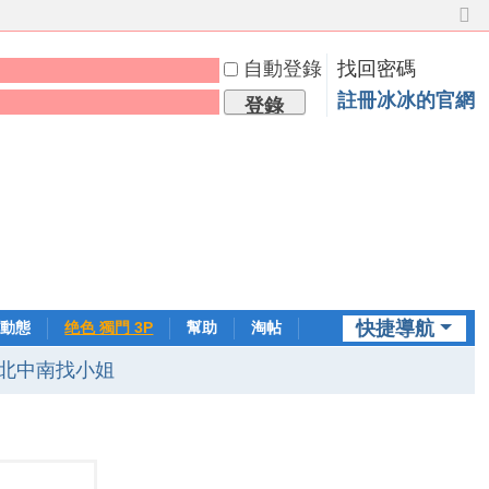
切
換
自動登錄
找回密碼
到
窄
註冊冰冰的官網
登錄
版
快捷導航
動態
绝色 獨門 3P
幫助
淘帖
日誌
北中南找小姐