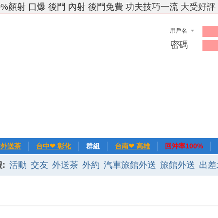
0%顏射 口爆 後門 內射 後門免費 功夫技巧一流 大受好評
用戶名
密碼
竹外送茶
台中❤ 彰化
群組
台南❤ 高雄
回沖率100%
:
活動
交友
外送茶
外約
汽車旅館外送
旅館外送
出差
❀主推
記錄
新手上路
排行榜
優質旅館