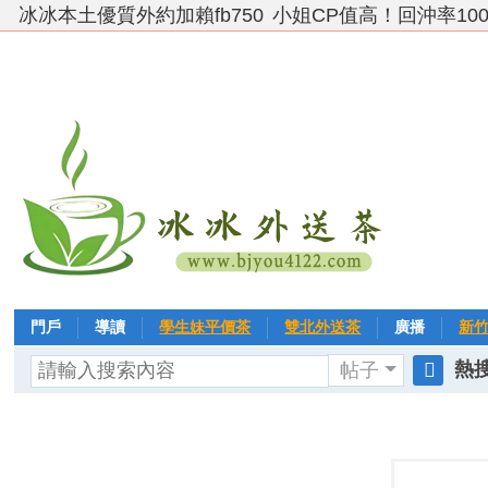
冰冰本土優質外約加賴fb750
小姐CP值高！回沖率10
門戶
導讀
學生妹平價茶
雙北外送茶
廣播
新
熱搜
帖子
VIP 黃金→白金→鑽石
相冊
客戶❤ 點評
分享
冰冰
搜
索