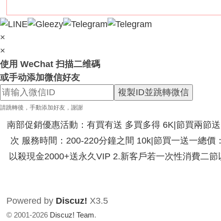
服
務
男
×
人
×
性
使用 WeChat 扫描二维碼
福
或手动添加微信好友
天
複製ID並跳轉微信
堂
請跳轉後，手動添加好友，謝謝
~
南部促銷優惠活動：有買有送 多買多得 6K|節買兩節送|節
新
次 服務時間：200-220分鐘之間 10k|節買一送一總
手
以殺現金2000+送永久VIP 2.新客戶若一次性消費二
必
看
！
Powered by
Discuz!
X3.5
© 2001-2026
Discuz! Team
.