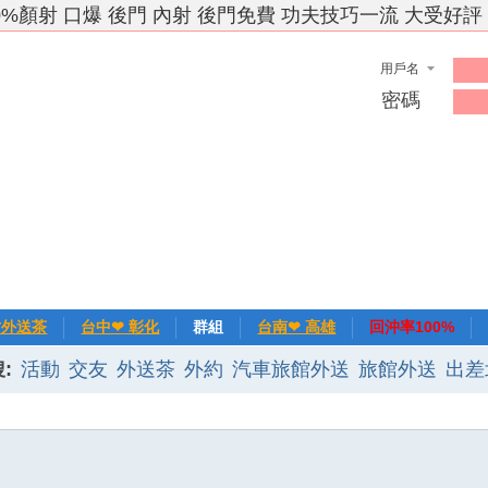
0%顏射 口爆 後門 內射 後門免費 功夫技巧一流 大受好評
用戶名
密碼
竹外送茶
台中❤ 彰化
群組
台南❤ 高雄
回沖率100%
:
活動
交友
外送茶
外約
汽車旅館外送
旅館外送
出差
❀主推
記錄
新手上路
排行榜
優質旅館