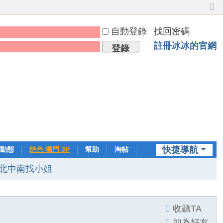
切
換
自動登錄
找回密碼
到
窄
註冊冰冰的官網
登錄
版
快捷導航
動態
绝色 獨門 3P
幫助
淘帖
日誌
北中南找小姐
收聽TA
加為好友