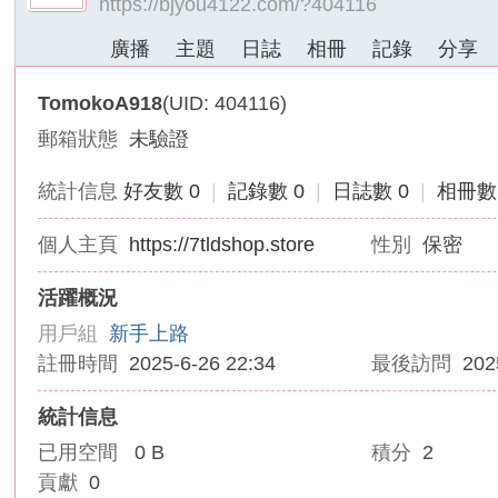
https://bjyou4122.com/?404116
外
廣播
主題
日誌
相冊
記錄
分享
送
茶
TomokoA918
(UID: 404116)
論
郵箱狀態
未驗證
壇
｜
統計信息
好友數 0
|
記錄數 0
|
日誌數 0
|
相冊數
冰
個人主頁
https://7tldshop.store
性別
保密
冰
外
活躍概況
送
用戶組
新手上路
茶
註冊時間
2025-6-26 22:34
最後訪問
202
本
土
統計信息
正
已用空間
0 B
積分
2
妹
貢獻
0