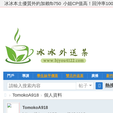
冰冰本土優質外約加賴fb750
小姐CP值高！回沖率10
門戶
導讀
學生妹平價茶
雙北外送茶
廣播
新
熱搜
帖子
VIP 黃金→白金→鑽石
相冊
客戶❤ 點評
分享
冰冰
搜
›
TomokoA918
›
個人資料
索
台
TomokoA918
灣