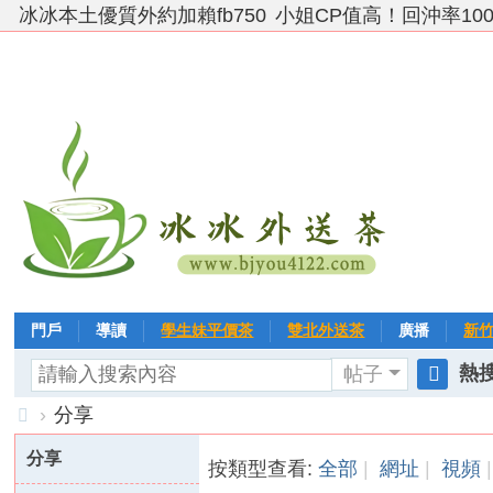
冰冰本土優質外約加賴fb750
小姐CP值高！回沖率10
門戶
導讀
學生妹平價茶
雙北外送茶
廣播
新
熱搜
帖子
VIP 黃金→白金→鑽石
相冊
客戶❤ 點評
分享
冰冰
搜
›
分享
索
台
分享
按類型查看:
全部
|
網址
|
視頻
|
灣