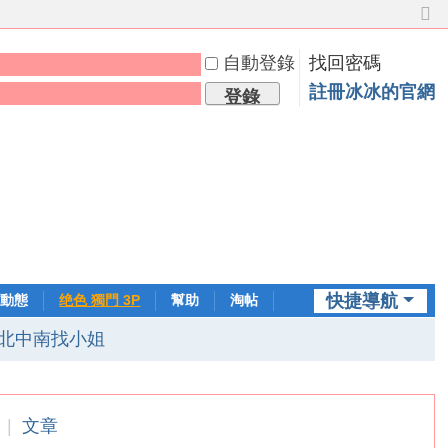
切
換
自動登錄
找回密碼
到
窄
註冊冰冰的官網
登錄
版
快捷導航
動態
绝色 獨門 3P
幫助
淘帖
日誌
北中南找小姐
|
文章