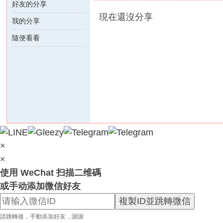
好友的分享
外
現在還沒分享
我的分享
送
茶
隨便看看
論
壇
｜
冰
冰
外
送
×
茶
×
本
使用 WeChat 扫描二维碼
土
或手动添加微信好友
正
複製ID並跳轉微信
妹
請跳轉後，手動添加好友，謝謝