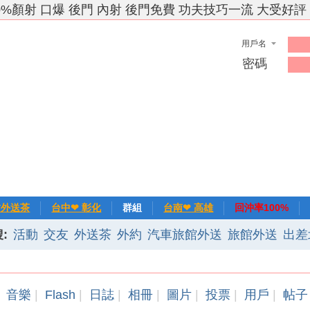
0%顏射 口爆 後門 內射 後門免費 功夫技巧一流 大受好評
用戶名
密碼
竹外送茶
台中❤ 彰化
群組
台南❤ 高雄
回沖率100%
:
活動
交友
外送茶
外約
汽車旅館外送
旅館外送
出差
❀主推
記錄
新手上路
排行榜
優質旅館
音樂
|
Flash
|
日誌
|
相冊
|
圖片
|
投票
|
用戶
|
帖子