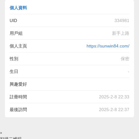
個人資料
UID
334981
用戶組
新手上路
個人主頁
https://sunwin84.com/
性別
保密
生日
-
興趣愛好
SUNWIN là cổng game cá cược với nhiều trò chơi hấp dẫn
註冊時間
2025-2-8 22:33
và tính tính năng bảo mật cao. Cơ hội cho anh em được trải
最後訪問
2025-2-8 22:37
nghiệm dịch vụ tận tình với những tiện ích chuyên nghiệp.
×
#sunwin #conggamesunwin #sunwin84com #dangkysunwin