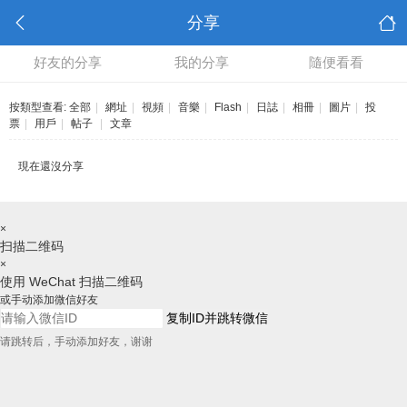
分享
好友的分享
我的分享
隨便看看
按類型查看:
全部
|
網址
|
視頻
|
音樂
|
Flash
|
日誌
|
相冊
|
圖片
|
投
票
|
用戶
|
帖子
|
文章
現在還沒分享
×
扫描二维码
×
使用 WeChat 扫描二维码
或手动添加微信好友
复制ID并跳转微信
请跳转后，手动添加好友，谢谢