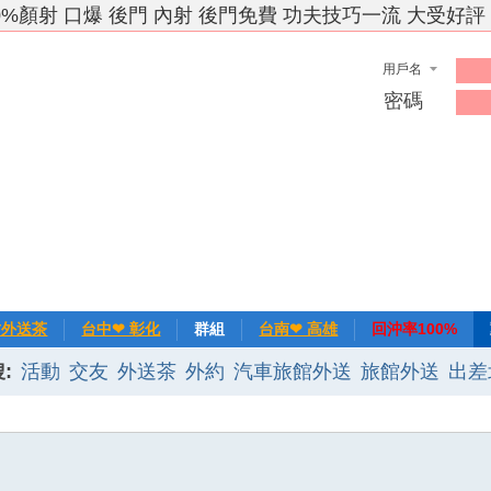
0%顏射 口爆 後門 內射 後門免費 功夫技巧一流 大受好評
用戶名
密碼
竹外送茶
台中❤ 彰化
群組
台南❤ 高雄
回沖率100%
:
活動
交友
外送茶
外約
汽車旅館外送
旅館外送
出差
❀主推
記錄
新手上路
排行榜
優質旅館