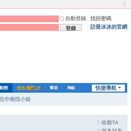
切
換
自動登錄
找回密碼
到
窄
註冊冰冰的官網
登錄
版
快捷導航
動態
绝色 獨門 3P
幫助
淘帖
日誌
北中南找小姐
收聽TA
加為好友