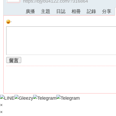
https://bjyou4122.com/?316864
外
廣播
主題
日誌
相冊
記錄
分享
送
茶
論
壇
｜
冰
冰
留言
外
送
茶
本
土
正
×
妹
×