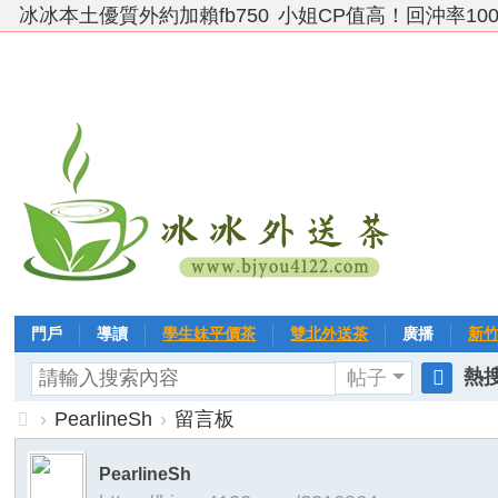
冰冰本土優質外約加賴fb750
小姐CP值高！回沖率10
門戶
導讀
學生妹平價茶
雙北外送茶
廣播
新
熱搜
帖子
VIP 黃金→白金→鑽石
相冊
客戶❤ 點評
分享
冰冰
搜
›
PearlineSh
›
留言板
索
台
PearlineSh
灣