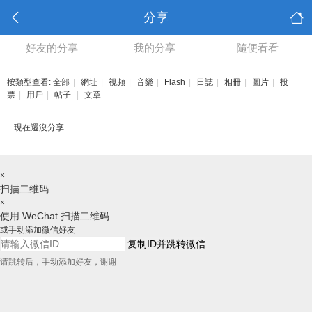
分享
好友的分享
我的分享
隨便看看
按類型查看:
全部
|
網址
|
視頻
|
音樂
|
Flash
|
日誌
|
相冊
|
圖片
|
投
票
|
用戶
|
帖子
|
文章
現在還沒分享
×
扫描二维码
×
使用 WeChat 扫描二维码
或手动添加微信好友
复制ID并跳转微信
请跳转后，手动添加好友，谢谢