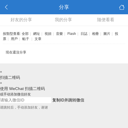
分享
好友的分享
我的分享
隨便看看
按類型查看:
全部
|
網址
|
視頻
|
音樂
|
Flash
|
日誌
|
相冊
|
圖片
|
投
票
|
用戶
|
帖子
|
文章
現在還沒分享
×
扫描二维码
×
使用 WeChat 扫描二维码
或手动添加微信好友
复制ID并跳转微信
请跳转后，手动添加好友，谢谢