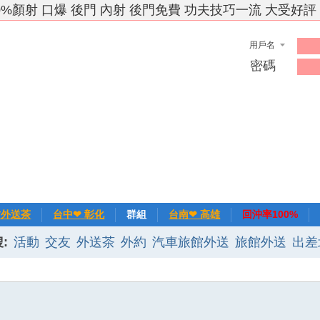
0%顏射 口爆 後門 內射 後門免費 功夫技巧一流 大受好評
用戶名
密碼
竹外送茶
台中❤ 彰化
群組
台南❤ 高雄
回沖率100%
:
活動
交友
外送茶
外約
汽車旅館外送
旅館外送
出差
❀主推
記錄
新手上路
排行榜
優質旅館