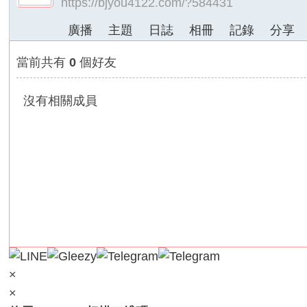
https://bjyou4122.com/?584431
外
廣播
主題
日誌
相冊
記錄
分享
送
茶
當前共有
0
個好友
論
壇
沒有相關成員
｜
冰
冰
外
送
茶
本
土
正
×
妹
×