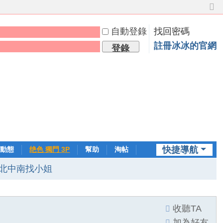
切
換
自動登錄
找回密碼
到
窄
註冊冰冰的官網
登錄
版
快捷導航
動態
绝色 獨門 3P
幫助
淘帖
日誌
北中南找小姐
收聽TA
加為好友