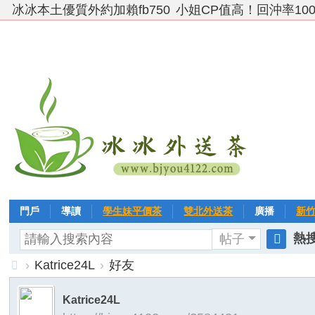
冰冰本土優質外約加賴fb750
小姐CP值高！回沖率10
門戶
導讀
學生妹平價茶
雙北外送茶
廣播
新
熱搜
帖子
VIP 黃金→白金→鑽石
相冊
客戶❤ 點評
分享
冰冰
搜
›
Katrice24L
›
好友
索
台
Katrice24L
灣