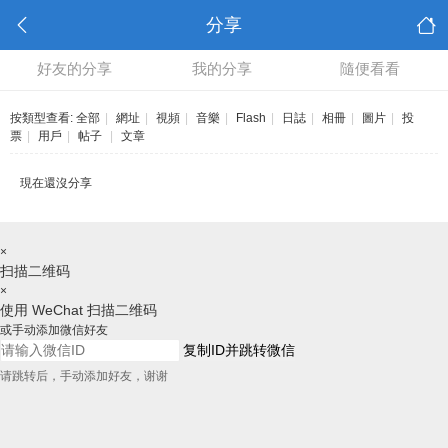
分享
好友的分享
我的分享
隨便看看
按類型查看:
全部
|
網址
|
視頻
|
音樂
|
Flash
|
日誌
|
相冊
|
圖片
|
投
票
|
用戶
|
帖子
|
文章
現在還沒分享
×
扫描二维码
×
使用 WeChat 扫描二维码
或手动添加微信好友
复制ID并跳转微信
请跳转后，手动添加好友，谢谢