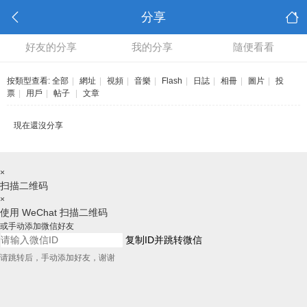
分享
好友的分享
我的分享
隨便看看
按類型查看:
全部
|
網址
|
視頻
|
音樂
|
Flash
|
日誌
|
相冊
|
圖片
|
投
票
|
用戶
|
帖子
|
文章
現在還沒分享
×
扫描二维码
×
使用 WeChat 扫描二维码
或手动添加微信好友
复制ID并跳转微信
请跳转后，手动添加好友，谢谢