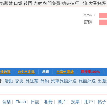
0%顏射 口爆 後門 內射 後門免費 功夫技巧一流 大受好評
用戶名
密碼
竹外送茶
台中❤ 彰化
群組
台南❤ 高雄
回沖率100%
:
活動
交友
外送茶
外約
汽車旅館外送
旅館外送
出差
❀主推
記錄
新手上路
排行榜
優質旅館
音樂
|
Flash
|
日誌
|
相冊
|
圖片
|
投票
|
用戶
|
帖子