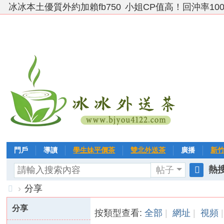
冰冰本土優質外約加賴fb750
小姐CP值高！回沖率10
門戶
導讀
學生妹平價茶
雙北外送茶
廣播
新
熱搜
帖子
VIP 黃金→白金→鑽石
相冊
客戶❤ 點評
分享
冰冰
搜
›
分享
索
台
分享
按類型查看:
全部
|
網址
|
視頻
|
灣