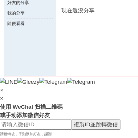
好友的分享
外
現在還沒分享
我的分享
送
茶
隨便看看
論
壇
｜
冰
冰
外
送
×
茶
×
本
使用 WeChat 扫描二维碼
土
或手动添加微信好友
正
複製ID並跳轉微信
妹
請跳轉後，手動添加好友，謝謝