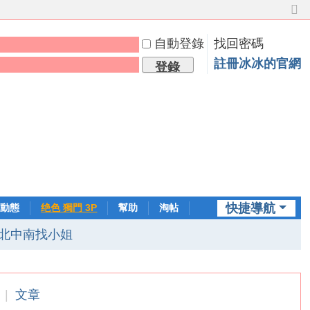
切
換
自動登錄
找回密碼
到
窄
註冊冰冰的官網
登錄
版
快捷導航
動態
绝色 獨門 3P
幫助
淘帖
日誌
北中南找小姐
|
文章