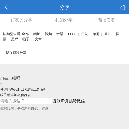
分享
好友的分享
我的分享
隨便看看
按類型查看:
全部
|
網址
|
視頻
|
音樂
|
Flash
|
日誌
|
相冊
|
圖片
|
投
票
|
用戶
|
帖子
|
文章
現在還沒分享
×
扫描二维码
×
使用 WeChat 扫描二维码
或手动添加微信好友
复制ID并跳转微信
请跳转后，手动添加好友，谢谢