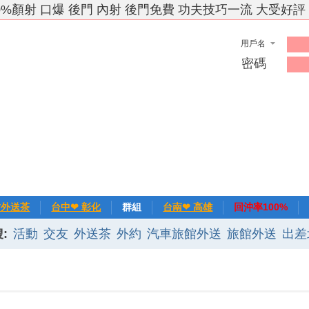
0%顏射 口爆 後門 內射 後門免費 功夫技巧一流 大受好評
用戶名
密碼
竹外送茶
台中❤ 彰化
群組
台南❤ 高雄
回沖率100%
:
活動
交友
外送茶
外約
汽車旅館外送
旅館外送
出差
❀主推
記錄
新手上路
排行榜
優質旅館