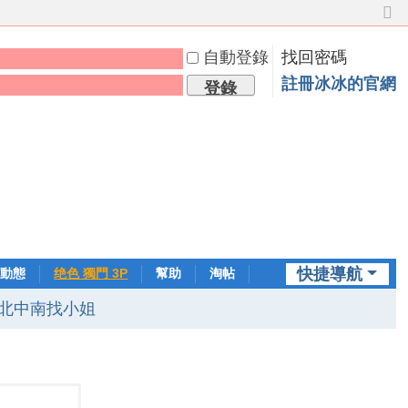
切
換
自動登錄
找回密碼
到
窄
註冊冰冰的官網
登錄
版
快捷導航
動態
绝色 獨門 3P
幫助
淘帖
日誌
北中南找小姐