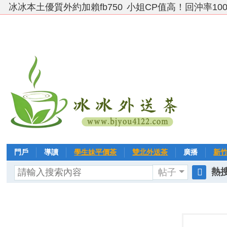
冰冰本土優質外約加賴fb750
小姐CP值高！回沖率10
門戶
導讀
學生妹平價茶
雙北外送茶
廣播
新
熱搜
帖子
VIP 黃金→白金→鑽石
相冊
客戶❤ 點評
分享
冰冰
搜
索