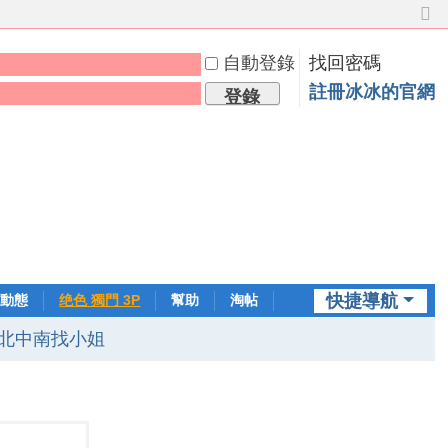
切
換
自動登錄
找回密碼
到
窄
註冊冰冰的官網
登錄
版
快捷導航
動態
绝色 獨門 3P
幫助
淘帖
日誌
北中南找小姐