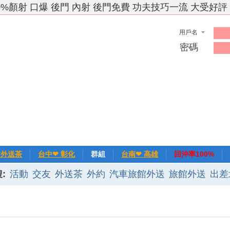
0%顏射 口爆 後門 內射 後門免費 功夫技巧一流 大受好評
用戶名
密碼
竹外送茶
台中❤ 彰化
群組
台南❤ 高雄
回沖率100%
:
活動
交友
外送茶
外約
汽車旅館外送
旅館外送
出差
❀主推
記錄
新手上路
排行榜
優質旅館