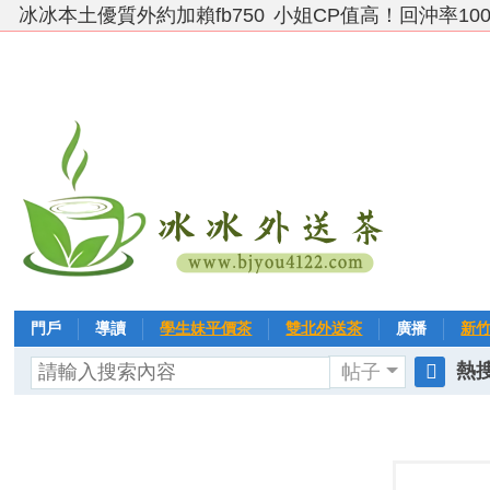
冰冰本土優質外約加賴fb750
小姐CP值高！回沖率10
門戶
導讀
學生妹平價茶
雙北外送茶
廣播
新
熱搜
帖子
VIP 黃金→白金→鑽石
相冊
客戶❤ 點評
分享
冰冰
搜
索