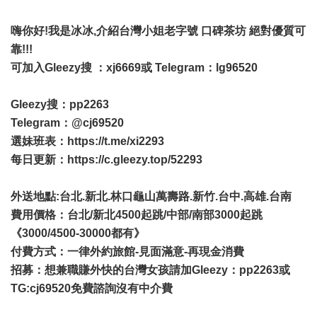
嗨你好!我是冰冰,介紹台灣小姐老字號 口碑茶坊 絕對優質可
靠!!!
可加入Gleezy搜 ：xj6669或 Telegram：lg96520
Gleezy搜：pp2263
Telegram：@cj69520
選妹班表：
https://t.me/xi2293
每日更新：
https://c.gleezy.top/52293
外送地點:台北.新北.林口龜山萬壽路.新竹.台中.高雄.台南
費用價格：台北/新北4500起跳/中部/南部3000起跳
《3000/4500-30000都有》
付費方式：一律外約旅館-見面滿意-再現金消費
招募：想兼職賺外快的台灣女孩請加Gleezy：pp2263或
TG:cj69520免費諮詢沒有中介費