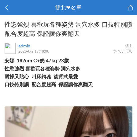
雙北❤名單
性慾強烈 喜歡玩各種姿勢 洞穴水多 口技特別讚
配合度超高 保證讓你爽翻天
admin
樓主
2026-6-2 17:48:06
765
0
安娜 162cm C+奶 47kg 23歲
性慾強烈 喜歡玩各種姿勢 洞穴水多
耐操又貼心 叫床銷魂 後背式最愛
口技特別讚 配合度超高 保證讓你爽翻天