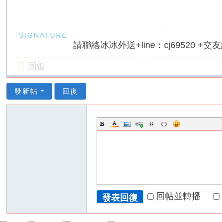
請聯絡冰冰外送+line：cj69520 +交友約
回復
發新帖
回復
回帖並轉播
發表回復