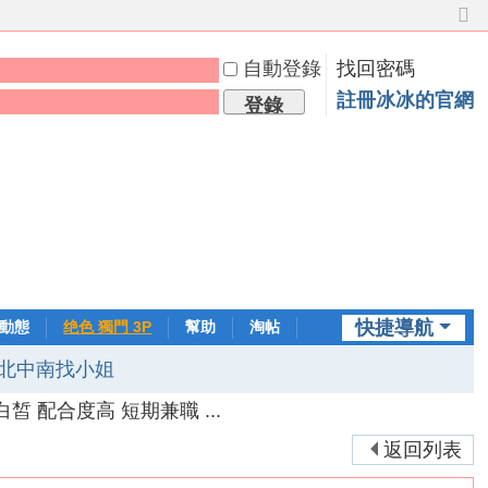
切
換
自動登錄
找回密碼
到
窄
註冊冰冰的官網
登錄
版
快捷導航
動態
绝色 獨門 3P
幫助
淘帖
日誌
北中南找小姐
 配合度高 短期兼職 ...
返回列表