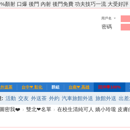
0%顏射 口爆 後門 內射 後門免費 功夫技巧一流 大受好評
用戶名
密碼
竹外送茶
台中❤ 彰化
群組
台南❤ 高雄
回沖率100%
:
活動
交友
外送茶
外約
汽車旅館外送
旅館外送
出差
❀主推
記錄
新手上路
排行榜
優質旅館
圖密我❤️
›
雙北❤名單
›
在校生清純可人 嬌小玲瓏 皮膚白皙