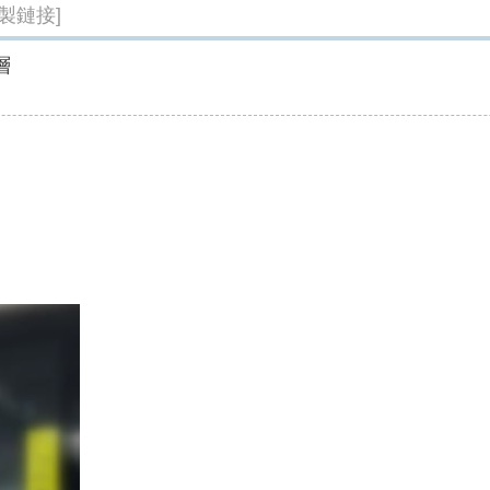
複製鏈接]
層