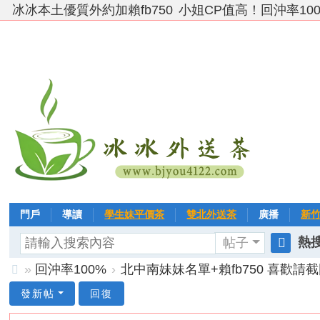
冰冰本土優質外約加賴fb750
小姐CP值高！回沖率10
門戶
導讀
學生妹平價茶
雙北外送茶
廣播
新
熱搜
帖子
VIP 黃金→白金→鑽石
相冊
客戶❤ 點評
分享
冰冰
搜
»
回沖率100%
›
北中南妹妹名單+賴fb750 喜歡請截
索
台
發新帖
回復
灣