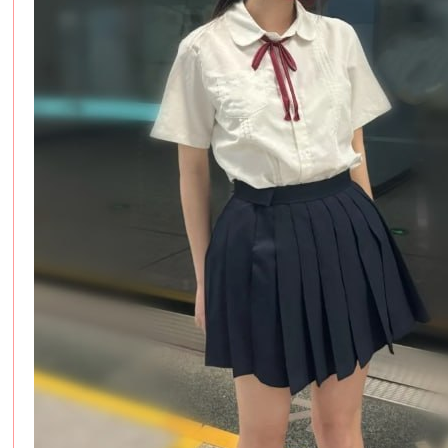
服
務
男
人
性
福
天
堂
~
新
手
必
看
！