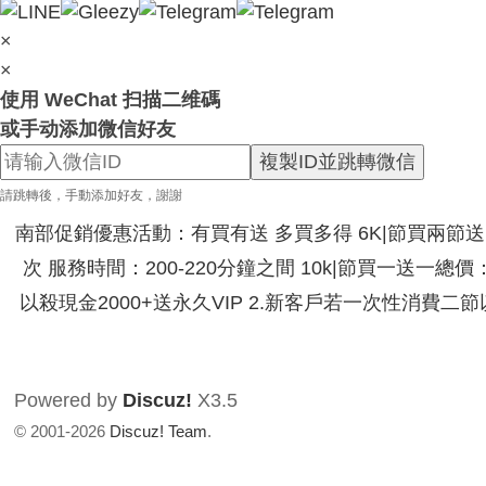
×
×
使用 WeChat 扫描二维碼
或手动添加微信好友
複製ID並跳轉微信
請跳轉後，手動添加好友，謝謝
南部促銷優惠活動：有買有送 多買多得 6K|節買兩節送|節
次 服務時間：200-220分鐘之間 10k|節買一送一總
以殺現金2000+送永久VIP 2.新客戶若一次性消費二
Powered by
Discuz!
X3.5
© 2001-2026
Discuz! Team
.