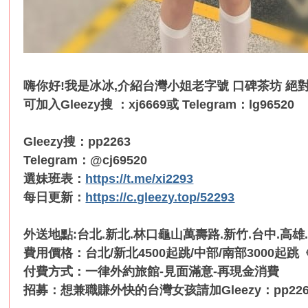
嗨你好!我是冰冰,介紹台灣小姐老字號 口碑茶坊 絕對
可加入Gleezy搜 ：xj6669或 Telegram：lg96520
Gleezy搜：pp2263
Telegram：@cj69520
選妹班表：
https://t.me/xi2293
每日更新：
https://c.gleezy.top/52293
外送地點:台北.新北.林口龜山萬壽路.新竹.台中.高雄
費用價格：台北/新北4500起跳/中部/南部3000起跳《30
付費方式：一律外約旅館-見面滿意-再現金消費
招募：想兼職賺外快的台灣女孩請加Gleezy：pp226