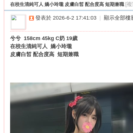
[
在校生清純可人 嬌小玲瓏 皮膚白皙 配合度高 短期兼職
外
送
發表於 2026-6-2 17:41:03
|
顯示全部樓
茶
論
兮兮 158cm 45kg C奶 19歲
壇
在校生清純可人 嬌小玲瓏
｜
皮膚白皙 配合度高 短期兼職
冰
冰
外
送
茶
本
土
正
妹