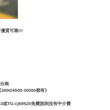
優質可靠!!!
.台南
00/4500-30000都有》
3或TG:cj69520免費諮詢沒有中介費