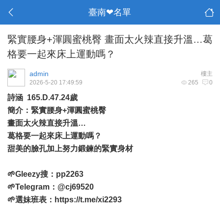
臺南❤名單
緊實腰身+渾圓蜜桃臀 畫面太火辣直接升溫…葛
格要一起來床上運動嗎？
admin
樓主
2026-5-20 17:49:59
265
0
詩涵 165.D.47.24歲
簡介：緊實腰身+渾圓蜜桃臀
畫面太火辣直接升溫…
葛格要一起來床上運動嗎？
甜美的臉孔加上努力鍛鍊的緊實身材
🌱Gleezy搜：pp2263
🌱Telegram：@cj69520
🌱選妹班表：
https://t.me/xi2293