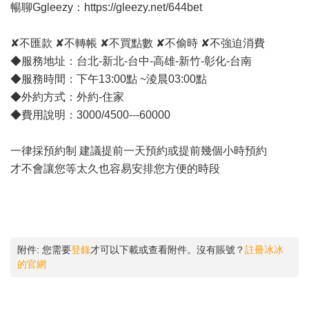
暢聊Ggleezy：
https://gleezy.net/644bet
✘不匯款 ✘不轉帳 ✘不買點數 ✘不偷時 ✘不強迫消費
◆服務地址：台北-新北-台中-高雄-新竹-彰化-台南
◆服務時間：下午13:00點 ~淩晨03:00點
◆外約方式：外約-住家
◆費用說明：3000/4500---60000
一律採預約制 建議提前一天預約或提前幾個小時預約
才不會讓您等太久也容易安排您方便的時段
附件:
您需要
登錄
才可以下載或查看附件。沒有賬號？
註冊冰冰
的官網