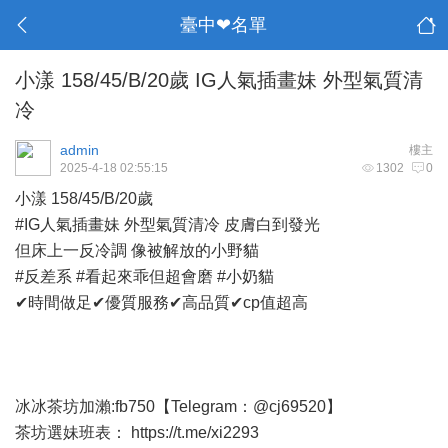
臺中❤名單
小漾 158/45/B/20歲 IG人氣插畫妹 外型氣質清
冷
admin
樓主
2025-4-18 02:55:15
1302
0
小漾 158/45/B/20歲
#IG人氣插畫妹 外型氣質清冷 皮膚白到發光
但床上一反冷調 像被解放的小野貓
#反差系 #看起來乖但超會磨 #小奶貓
✔時間做足✔優質服務✔高品質✔cp值超高
冰冰茶坊加瀨:fb750【Telegram：@cj69520】
茶坊選妹班表：
https://t.me/xi2293