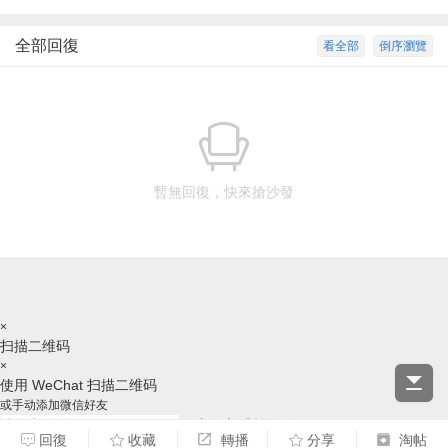
全部回復
看全部
倒序瀏覽
暫無回復，快來搶沙發
×
扫描二维码
×
使用 WeChat 扫描二维码
或手动添加微信好友
复制ID并跳转微信
回復
收藏
轉播
分享
淘帖