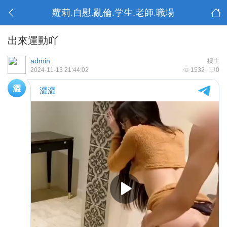
蘿莉.自慰.亂倫.学生.老師.職場
出來運動吖
admin
樓主
2024-11-13 21:44:02
1532
0