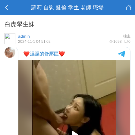
蘿莉.自慰.亂倫.学生.老師.職場
白虎學生妹
admin
樓主
2024-11-1 04:51:02
1693
0