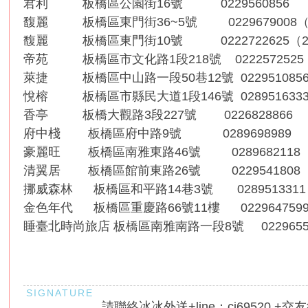
服
君利 板橋區公園街16號 0229560856
馥麗 板橋區東門街36~5號 0229679008
務
馥麗 板橋區東門街10號 0222722625（
男
帝苑 板橋區市文化路1段218號 0222572525
人
萊捷 板橋區中山路一段50巷12號 022951085
性
悅榕 板橋區市縣民大道1段146號 028951633
福
香亭 板橋大觀路3段227號 0226828866
天
府中棧 板橋區府中路9號 0289698989
堂
豪麗旺 板橋區南雅東路46號 0289682118
~
清翼居 板橋區館前東路26號 0229541808
新
挪威森林 板橋區和平路14巷3號 0289513311
手
金色年代 板橋區重慶路66號11樓 022964759
必
睡臺北時尚旅店 板橋區南雅南路一段8號 0229655
看
！
請聯絡冰冰外送+line：cj69520 +交友約