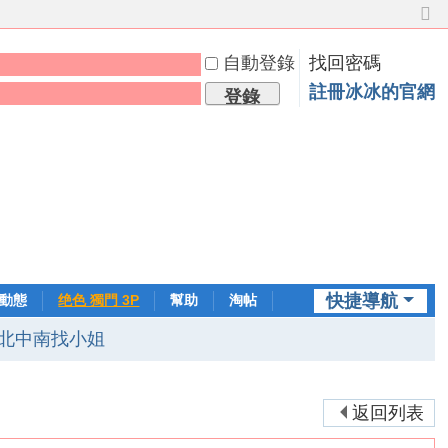
切
換
自動登錄
找回密碼
到
窄
註冊冰冰的官網
登錄
版
快捷導航
動態
绝色 獨門 3P
幫助
淘帖
日誌
北中南找小姐
返回列表