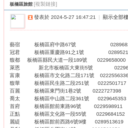
[複製鏈接]
板橋區旅館
外
送
發表於 2024-5-27 16:47:21
|
顯示全部
茶
論
壇
藝宿 板橋區府中路67號 02896820
｜
冠君 板橋區重慶路91之1號 02895211
冰
馥都 板橋區縣民大道一段189號 022965800
冰
萊恩 新北市板橋區大東街5號 0229681
外
富康 板橋區市文化路二段171號 022255633
送
馥華 板橋區民生路二段251號 0222501717
茶
百麗 板橋區東門街1巷2號 0222727398
本
喬太 板橋區中山路二段361號 0229645353
土
首府 板橋區館前東路96號 0229598911
正
正點 板橋區文化路一段55號 0229684152
妹
麗緹 板橋區館前西路6號9樓 0289513619