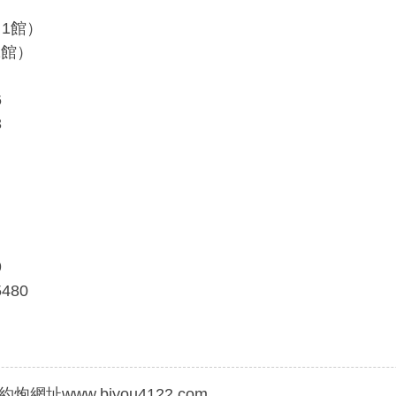
（1館）
2館）
6
3
9
480
炮網址www.bjyou4122.com