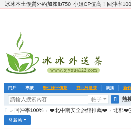
冰冰本土優質外約加賴fb750
小姐CP值高！回沖率10
門戶
導讀
學生妹平價茶
雙北外送茶
廣播
新
熱搜
帖子
VIP 黃金→白金→鑽石
相冊
客戶❤ 點評
分享
冰冰
搜
»
回沖率100%
›
❤️北中南安全旅館推薦❤️
›
北部❤
索
台
發新帖
灣