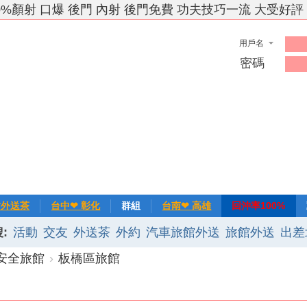
0%顏射 口爆 後門 內射 後門免費 功夫技巧一流 大受好評
用戶名
密碼
竹外送茶
台中❤ 彰化
群組
台南❤ 高雄
回沖率100%
:
活動
交友
外送茶
外約
汽車旅館外送
旅館外送
出差
❀主推
記錄
新手上路
排行榜
優質旅館
️安全旅館
›
板橋區旅館