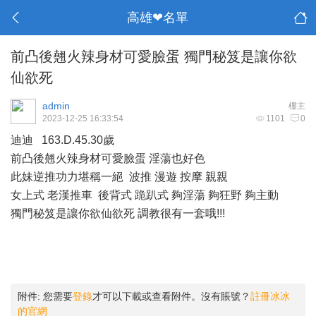
高雄❤名單
前凸後翹火辣身材可愛臉蛋 獨門秘笈是讓你欲
仙欲死
admin
樓主
2023-12-25 16:33:54
1101
0
迪迪 163.D.45.30歲
前凸後翹火辣身材可愛臉蛋 淫蕩也好色
此妹逆推功力堪稱一絕 波推 漫遊 按摩 親親
女上式 老漢推車 後背式 跪趴式 夠淫蕩 夠狂野 夠主動
獨門秘笈是讓你欲仙欲死 調教很有一套哦!!!
附件:
您需要
登錄
才可以下載或查看附件。沒有賬號？
註冊冰冰
的官網