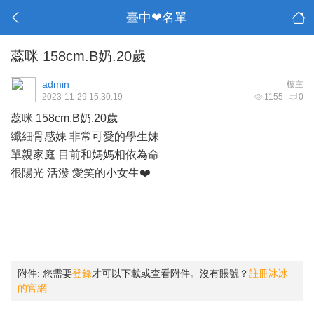
臺中❤名單
蕊咪 158cm.B奶.20歲
admin
樓主
2023-11-29 15:30:19
1155
0
蕊咪 158cm.B奶.20歲
纖細骨感妹 非常可愛的學生妹
單親家庭 目前和媽媽相依為命
很陽光 活潑 愛笑的小女生❤️
附件:
您需要
登錄
才可以下載或查看附件。沒有賬號？
註冊冰冰
的官網