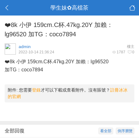
學生妹✿高檔茶
❤️8k 小伊 159cm.C杯.47kg.20Y 加賴：
lg96520 加TG：coco7894
admin
樓主
2022-10-14 21:36:24
1787
0
❤️8k 小伊 159cm.C杯.47kg.20Y 加賴：lg96520
加TG：coco7894
附件:
您需要
登錄
才可以下載或查看附件。沒有賬號？
註冊冰冰
的官網
全部回復
看全部
倒序瀏覽