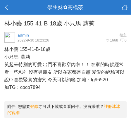
學生妹✿高檔茶
林小藝 155-41-B-18歲 小只馬 蘿莉
admin
樓主
2022-9-30 18:23:26
1668
0
林小藝 155-41-B-18歲
小只馬 蘿莉
笑起來特別的可愛 出門不喜歡穿內衣！！ 在家的時候經常
看一些A片 沒有男朋友 所以在家都是自慰 愛愛的經驗可以
說O 喜歡緊實的蜜穴 今天可以約噢 加賴：lg96520
加TG：coco7894
附件:
您需要
登錄
才可以下載或查看附件。沒有賬號？
註冊冰冰
的官網