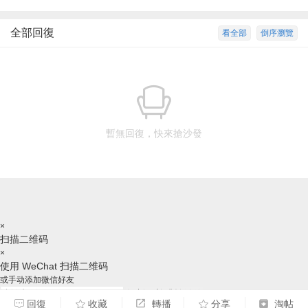
全部回復
看全部
倒序瀏覽
暫無回復，快來搶沙發
×
扫描二维码
×
使用 WeChat 扫描二维码
或手动添加微信好友
复制ID并跳转微信
回復
收藏
轉播
分享
淘帖