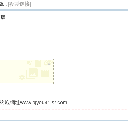
[複製鏈接]
...
樓層
×
炮網址www.bjyou4122.com