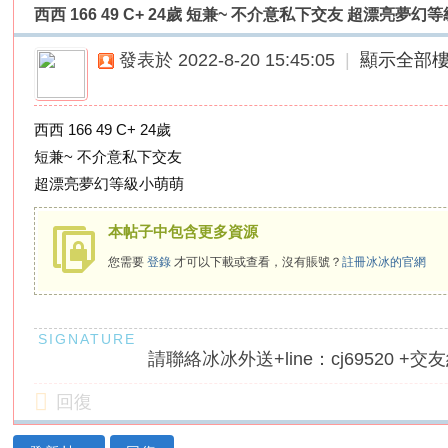
西西 166 49 C+ 24歲 短兼~ 不介意私下交友 超漂亮夢幻等級
外
送
發表於 2022-8-20 15:45:05
|
顯示全部
茶
論
西西 166 49 C+ 24歲
壇
短兼~ 不介意私下交友
｜
超漂亮夢幻等級小萌萌
冰
冰
本帖子中包含更多資源
外
您需要
登錄
才可以下載或查看，沒有賬號？
註冊冰冰的官網
送
茶
本
請聯絡冰冰外送+line：cj69520 +交友約
土
正
回復
妹