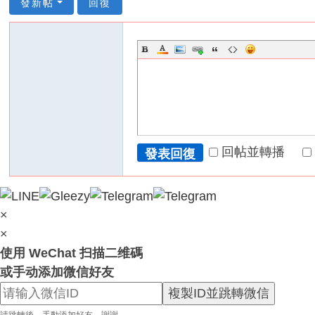
服
發新帖
回復
務
男
人
性
福
天
堂
回帖並轉播
發表回復
~
新
手
×
必
×
看
使用 WeChat 扫描二维碼
！
或手动添加微信好友
複製ID並跳轉微信