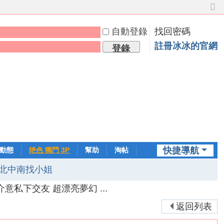
切
換
自動登錄
找回密碼
到
窄
註冊冰冰的官網
登錄
版
快捷導航
動態
绝色 獨門 3P
幫助
淘帖
日誌
北中南找小姐
 不介意私下交友 超漂亮夢幻 ...
返回列表