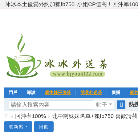
冰冰本土優質外約加賴fb750
小姐CP值高！回沖率10
門戶
導讀
學生妹平價茶
雙北外送茶
廣播
新
熱搜
帖子
VIP 黃金→白金→鑽石
相冊
客戶❤ 點評
分享
冰冰
搜
»
回沖率100%
›
北中南妹妹名單+賴fb750 喜歡請截
索
台
發新帖
回復
灣