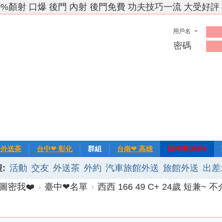
0%顏射 口爆 後門 內射 後門免費 功夫技巧一流 大受好評
用戶名
密碼
竹外送茶
台中❤ 彰化
群組
台南❤ 高雄
回沖率100%
:
活動
交友
外送茶
外約
汽車旅館外送
旅館外送
出差
❀主推
記錄
新手上路
排行榜
優質旅館
圖密我❤️
›
臺中❤名單
›
西西 166 49 C+ 24歲 短兼~