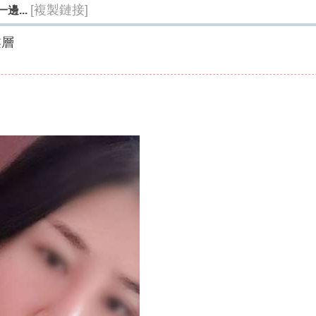
[複製鏈接]
邊...
樓層