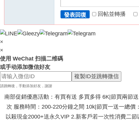
回帖並轉播
發表回復
×
×
使用 WeChat 扫描二维碼
或手动添加微信好友
複製ID並跳轉微信
請跳轉後，手動添加好友，謝謝
南部促銷優惠活動：有買有送 多買多得 6K|節買兩節送|節
次 服務時間：200-220分鐘之間 10k|節買一送一總
以殺現金2000+送永久VIP 2.新客戶若一次性消費二