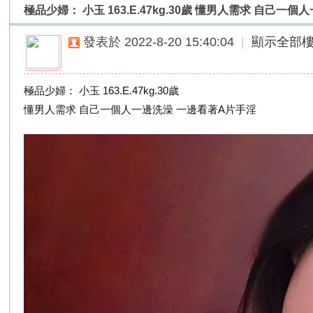
極品少婦： 小玉 163.E.47kg.30歲 懂男人需求 自己一個人一
外
送
發表於 2022-8-20 15:40:04
|
顯示全部
茶
論
極品少婦： 小玉 163.E.47kg.30歲
壇
懂男人需求 自己一個人一邊洗澡 一邊看著A片手淫
｜
冰
冰
外
送
茶
本
土
正
妹