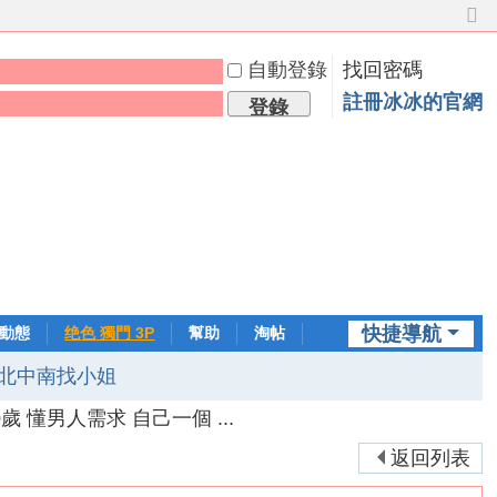
切
換
自動登錄
找回密碼
到
窄
註冊冰冰的官網
登錄
版
快捷導航
動態
绝色 獨門 3P
幫助
淘帖
日誌
北中南找小姐
30歲 懂男人需求 自己一個 ...
返回列表