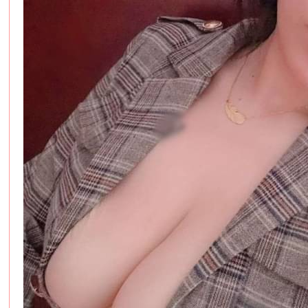
服
務
男
人
性
福
天
堂
~
新
手
必
看
！