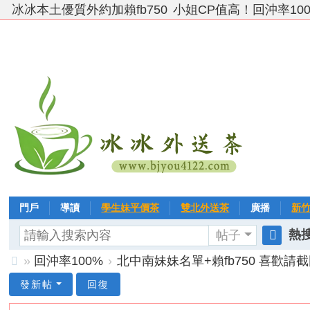
冰冰本土優質外約加賴fb750
小姐CP值高！回沖率10
門戶
導讀
學生妹平價茶
雙北外送茶
廣播
新
熱搜
帖子
VIP 黃金→白金→鑽石
相冊
客戶❤ 點評
分享
冰冰
搜
»
回沖率100%
›
北中南妹妹名單+賴fb750 喜歡請截
索
台
發新帖
回復
灣