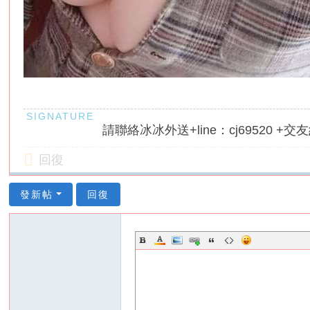
請聯絡冰冰外送+line：cj69520 +交友約
回復
發新帖
回復