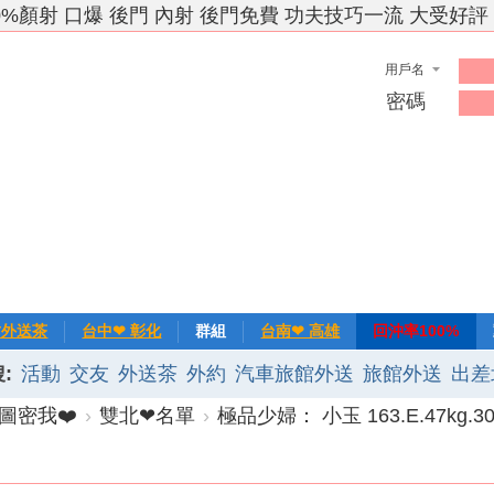
0%顏射 口爆 後門 內射 後門免費 功夫技巧一流 大受好評
用戶名
密碼
竹外送茶
台中❤ 彰化
群組
台南❤ 高雄
回沖率100%
:
活動
交友
外送茶
外約
汽車旅館外送
旅館外送
出差
❀主推
記錄
新手上路
排行榜
優質旅館
圖密我❤️
›
雙北❤名單
›
極品少婦： 小玉 163.E.47kg.