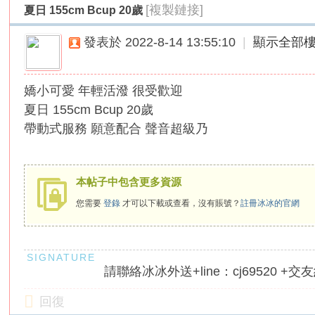
[複製鏈接]
夏日 155cm Bcup 20歲
外
送
發表於 2022-8-14 13:55:10
|
顯示全部
茶
論
嬌小可愛 年輕活潑 很受歡迎
壇
夏日 155cm Bcup 20歲
｜
帶動式服務 願意配合 聲音超級乃
冰
冰
外
本帖子中包含更多資源
送
您需要
登錄
才可以下載或查看，沒有賬號？
註冊冰冰的官網
茶
本
土
請聯絡冰冰外送+line：cj69520 +交友約
正
妹
回復