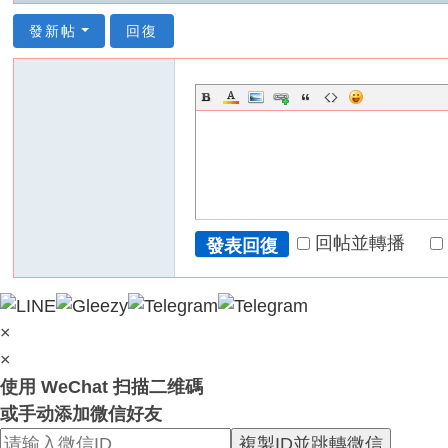
服
發新帖
回復
務
男
人
性
福
天
堂
~
回帖並轉播
發表回復
新
手
必
×
看
×
！
使用 WeChat 扫描二维碼
或手动添加微信好友
複製ID並跳轉微信