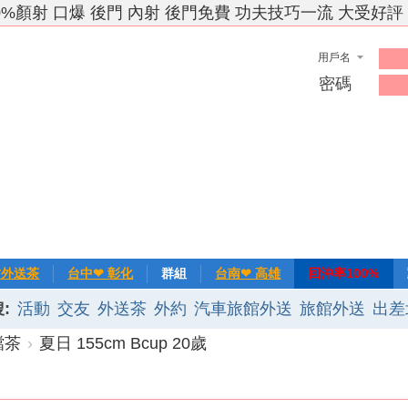
0%顏射 口爆 後門 內射 後門免費 功夫技巧一流 大受好評
用戶名
密碼
竹外送茶
台中❤ 彰化
群組
台南❤ 高雄
回沖率100%
:
活動
交友
外送茶
外約
汽車旅館外送
旅館外送
出差
❀主推
記錄
新手上路
排行榜
優質旅館
檔茶
›
夏日 155cm Bcup 20歲