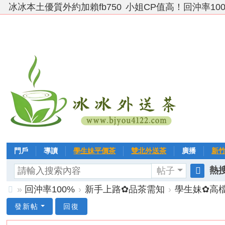
冰冰本土優質外約加賴fb750
小姐CP值高！回沖率10
門戶
導讀
學生妹平價茶
雙北外送茶
廣播
新
熱搜
帖子
VIP 黃金→白金→鑽石
相冊
客戶❤ 點評
分享
冰冰
搜
»
回沖率100%
›
新手上路✿品茶需知
›
學生妹✿高
索
台
發新帖
回復
灣