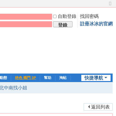
切
換
自動登錄
找回密碼
到
窄
註冊冰冰的官網
登錄
版
快捷導航
動態
绝色 獨門 3P
幫助
淘帖
日誌
北中南找小姐
返回列表