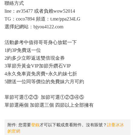
聯絡方式
line：av35477 或者負賴wow52014
TG：coco7894 頻道：t.me/ppa234LG
選擇妃網站：bjyou4122.com
活動參考中值得哥哥身心放鬆一下
1約3P免費送一位
2約多少立即返送雙倍現金券
3單節升黃金VIP加節升鑽石VIP
4永久免車資免房費+永久約妹七折
5贈送一位同等價位的免費妹六月可約
單節可選①②③ 加節可選①②③④⑤
單節選兩個 加節選三個 四節以上全部擁有
附件:
您需要
登錄
才可以下載或查看附件。沒有賬號？
註冊冰冰
的官網