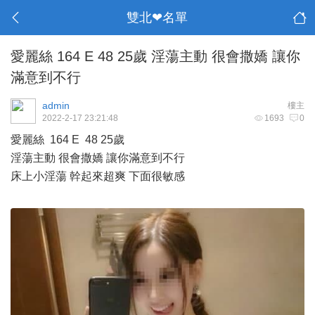
雙北❤名單
愛麗絲 164 E 48 25歲 淫蕩主動 很會撒嬌 讓你
滿意到不行
admin
樓主
2022-2-17 23:21:48
1693
0
愛麗絲 164 E 48 25歲
淫蕩主動 很會撒嬌 讓你滿意到不行
床上小淫蕩 幹起來超爽 下面很敏感