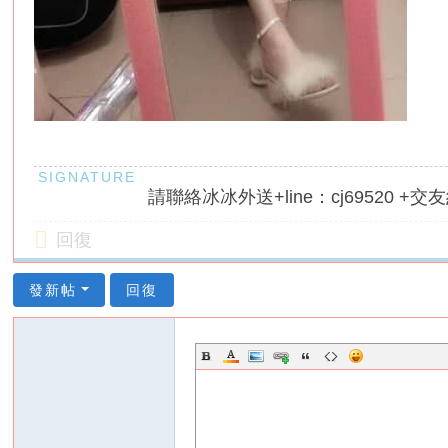
請聯絡冰冰外送+line：cj69520 +交友約
回復
發新帖
回復