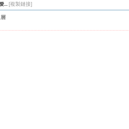
[複製鏈接]
...
樓層