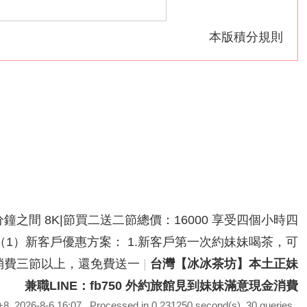
本版積分規則
分鐘之間 8K|節買二送二節總價：16000 享受四個小時四
鐘之間（1）新客戶優惠方案： 1.新客戶第一次約妹妹喝茶，可
次性消費三節以上，還免費送一
|
台灣【冰冰茶坊】本土正妹
兼職LINE：fb750 外約旅館見到妹妹滿意現金消費
, 2026-8-6 16:07
, Processed in 0.231250 second(s), 30 queries .