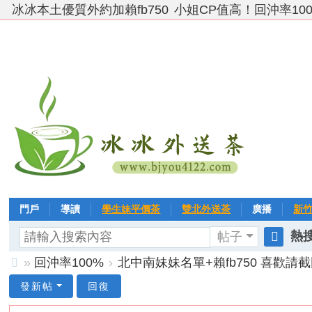
冰冰本土優質外約加賴fb750
小姐CP值高！回沖率10
門戶
導讀
學生妹平價茶
雙北外送茶
廣播
新
熱搜
帖子
VIP 黃金→白金→鑽石
相冊
客戶❤ 點評
分享
冰冰
搜
»
回沖率100%
›
北中南妹妹名單+賴fb750 喜歡請截
索
台
發新帖
回復
灣