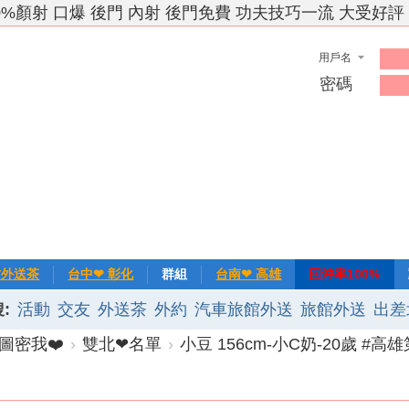
0%顏射 口爆 後門 內射 後門免費 功夫技巧一流 大受好評
用戶名
密碼
竹外送茶
台中❤ 彰化
群組
台南❤ 高雄
回沖率100%
:
活動
交友
外送茶
外約
汽車旅館外送
旅館外送
出差
❀主推
記錄
新手上路
排行榜
優質旅館
圖密我❤️
›
雙北❤名單
›
小豆 156cm-小C奶-20歲 #高