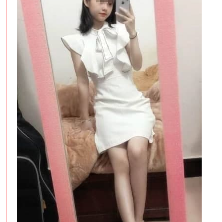
服
務
男
人
性
福
天
堂
~
新
手
必
看
！