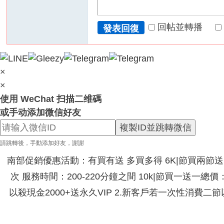
回帖並轉播
發表回復
×
×
使用 WeChat 扫描二维碼
或手动添加微信好友
複製ID並跳轉微信
請跳轉後，手動添加好友，謝謝
南部促銷優惠活動：有買有送 多買多得 6K|節買兩節送|節
次 服務時間：200-220分鐘之間 10k|節買一送一總
以殺現金2000+送永久VIP 2.新客戶若一次性消費二