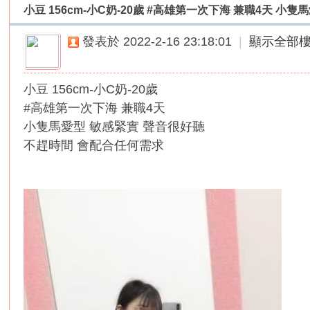
小豆 156cm-小C奶-20歲 #高雄第一次下海 兼職4天 小隻馬愛
外
送
發表於 2022-2-16 23:18:01
|
顯示全部
茶
論
小豆 156cm-小C奶-20歲
壇
#高雄第一次下海 兼職4天
｜
小隻馬愛型 敏感緊實 聲音很好聽
冰
不趕時間 會配合任何需求
冰
外
送
茶
本
土
正
妹