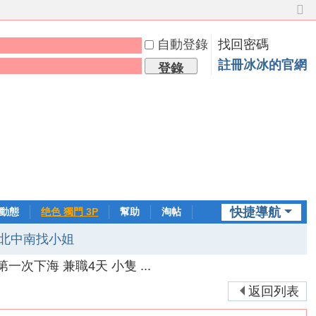
切
換
自動登錄
找回密碼
到
窄
註冊冰冰的官網
登錄
版
快捷導航
動態
绝色 獨門 3P
幫助
淘帖
日誌
北中南找小姐
雄第一次下海 兼職4天 小隻 ...
返回列表