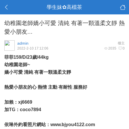
學生妹✿高檔茶
幼稚園老師嬌小可愛 清純 有著一顆溫柔文靜 熱
愛小朋友...
admin
樓主
2022-2-10 17:12:06
2035
0
菲菲159/D/23歲/44kg
幼稚園老師~
嬌小可愛 清純 有著一顆溫柔文靜
熱愛小朋友的心 熱情 主動 有耐性 服務好
加賴：xj6669
加TG：coco7894
依琳外約看照片網站：
www.bjyou4122.com