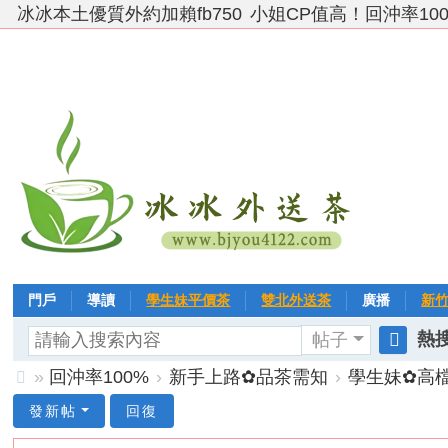
冰冰本土優質外約加賴fb750
小姐CP值高！回沖率10
門戶
導讀
學生妹平價茶
雙北外送茶
廣播
新
熱搜
帖子
VIP 黃金→白金→鑽石
相冊
客戶❤ 點評
分享
冰冰
搜
»
回沖率100%
›
新手上路✿品茶需知
›
學生妹✿高
索
台
發新帖
回復
灣