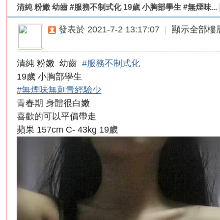
清純 粉嫩 幼齒 #服務不制式化 19歲 小胸部學生 #無煙味...
外
送
發表於 2021-7-2 13:17:07
|
顯示全部樓
茶
論
清純 粉嫩 幼齒
#服務不制式化
壇
19歲 小胸部學生
｜
#無煙味無刺青經驗少
冰
青春期 身體很白嫩
冰
喜歡的可以平價帶走
外
蘋果 157cm C- 43kg 19歲
送
茶
本
土
正
妹