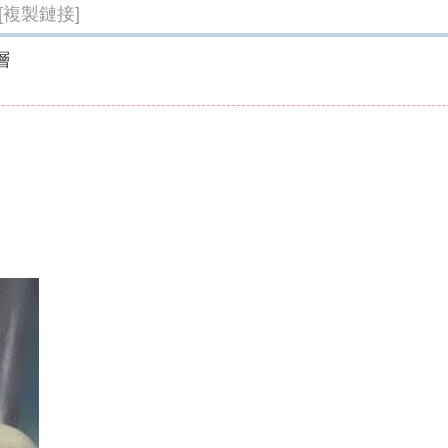
[複製鏈接]
層