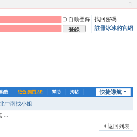
切
換
自動登錄
找回密碼
到
窄
註冊冰冰的官網
登錄
版
快捷導航
動態
绝色 獨門 3P
幫助
淘帖
日誌
北中南找小姐
...
返回列表