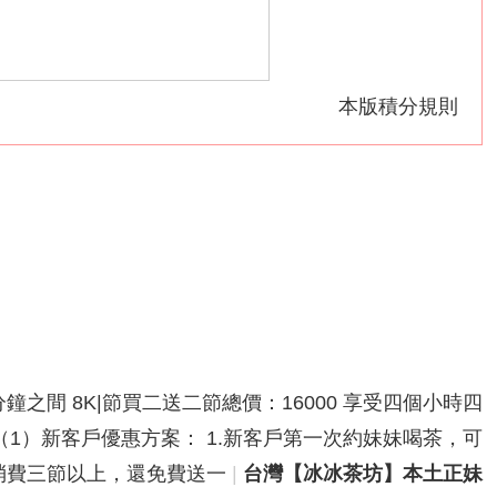
本版積分規則
分鐘之間 8K|節買二送二節總價：16000 享受四個小時四
鐘之間（1）新客戶優惠方案： 1.新客戶第一次約妹妹喝茶，可
次性消費三節以上，還免費送一
|
台灣【冰冰茶坊】本土正妹