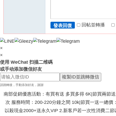
回帖並轉播
發表回復
×
×
使用 WeChat 扫描二维碼
或手动添加微信好友
複製ID並跳轉微信
請跳轉後，手動添加好友，謝謝
南部促銷優惠活動：有買有送 多買多得 6K|節買兩節送|節
次 服務時間：200-220分鐘之間 10k|節買一送一總
以殺現金2000+送永久VIP 2.新客戶若一次性消費二