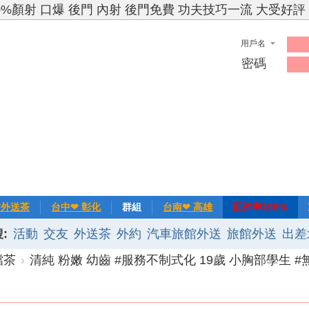
0%顏射 口爆 後門 內射 後門免費 功夫技巧一流 大受好評
用戶名
密碼
竹外送茶
台中❤ 彰化
群組
台南❤ 高雄
回沖率100%
:
活動
交友
外送茶
外約
汽車旅館外送
旅館外送
出差
❀主推
記錄
新手上路
排行榜
優質旅館
檔茶
›
清純 粉嫩 幼齒 #服務不制式化 19歲 小胸部學生 #無 