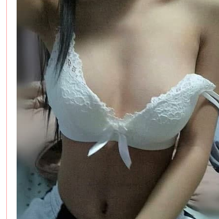
服
務
男
人
性
福
天
堂
~
新
手
必
看
！