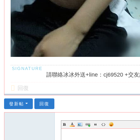
請聯絡冰冰外送+line：cj69520 +交友約
回復
發新帖
回復