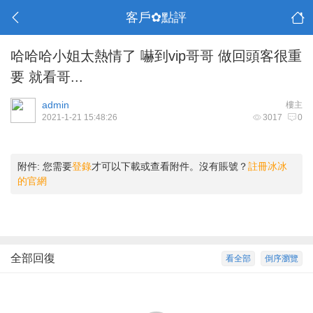
客戶✿點評
哈哈哈小姐太熱情了 嚇到vip哥哥 做回頭客很重
要 就看哥...
admin
樓主
2021-1-21 15:48:26
3017
0
附件:
您需要
登錄
才可以下載或查看附件。沒有賬號？
註冊冰冰
的官網
全部回復
看全部
倒序瀏覽