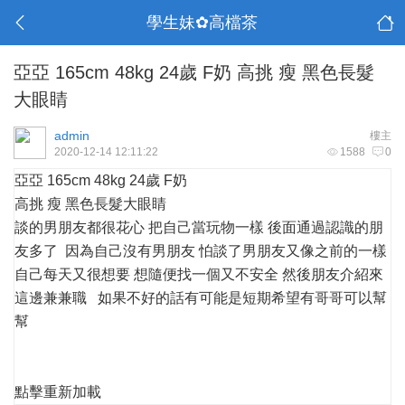
學生妹✿高檔茶
亞亞 165cm 48kg 24歲 F奶 高挑 瘦 黑色長髮
大眼睛
admin
樓主
2020-12-14 12:11:22
1588
0
亞亞 165cm 48kg 24歲 F奶
高挑 瘦 黑色長髮大眼睛
談的男朋友都很花心 把自己當玩物一樣 後面通過認識的朋
友多了 因為自己沒有男朋友 怕談了男朋友又像之前的一樣
自己每天又很想要 想隨便找一個又不安全 然後朋友介紹來
這邊兼兼職 如果不好的話有可能是短期希望有哥哥可以幫
幫
點擊重新加載