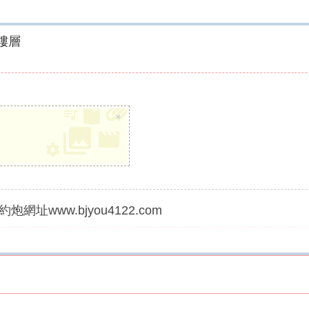
樓層
×
炮網址www.bjyou4122.com