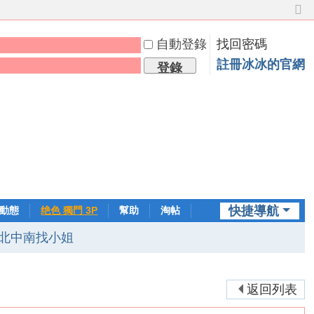
切
換
自動登錄
找回密碼
到
窄
註冊冰冰的官網
登錄
版
快捷導航
動態
绝色 獨門 3P
幫助
淘帖
日誌
北中南找小姐
返回列表