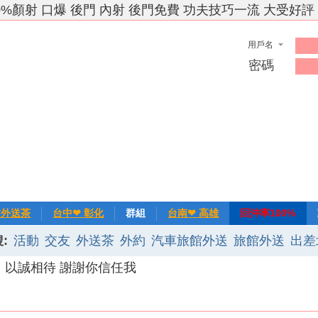
0%顏射 口爆 後門 內射 後門免費 功夫技巧一流 大受好評
用戶名
密碼
竹外送茶
台中❤ 彰化
群組
台南❤ 高雄
回沖率100%
:
活動
交友
外送茶
外約
汽車旅館外送
旅館外送
出差
❀主推
記錄
新手上路
排行榜
優質旅館
›
以誠相待 謝謝你信任我