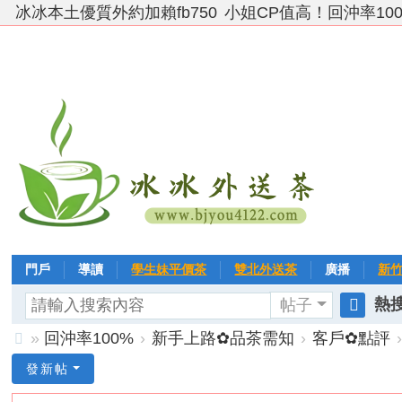
冰冰本土優質外約加賴fb750
小姐CP值高！回沖率10
門戶
導讀
學生妹平價茶
雙北外送茶
廣播
新
熱搜
帖子
VIP 黃金→白金→鑽石
相冊
客戶❤ 點評
分享
冰冰
搜
»
回沖率100%
›
新手上路✿品茶需知
›
客戶✿點評
索
台
發新帖
灣