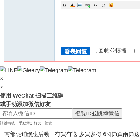
服
務
男
人
性
福
回帖並轉播
發表回復
天
堂
~
×
新
×
手
使用 WeChat 扫描二维碼
必
或手动添加微信好友
看
複製ID並跳轉微信
！
請跳轉後，手動添加好友，謝謝
南部促銷優惠活動：有買有送 多買多得 6K|節買兩節送|節