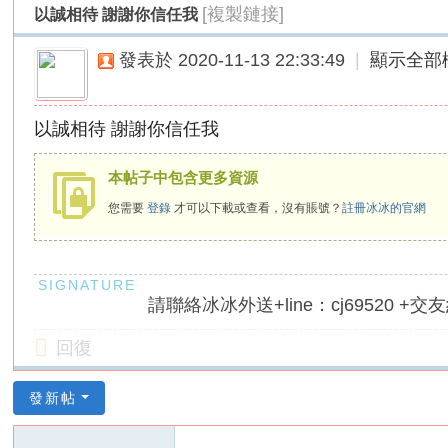
[複製鏈接]
以誠相待 謝謝你信任我
外
送
發表於 2020-11-13 22:33:49
|
顯示全部
茶
論
以誠相待 謝謝你信任我
壇
｜
本帖子中包含更多資源
冰
您需要
登錄
才可以下載或查看，沒有賬號？
註冊冰冰的官網
冰
外
送
請聯絡冰冰外送+line：cj69520 +交友約
茶
本
回復
土
正
發新帖
妹