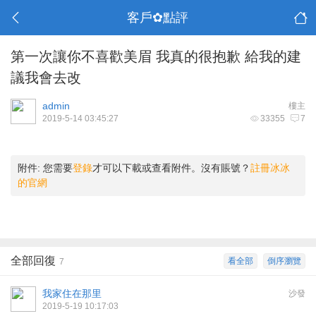
客戶✿點評
第一次讓你不喜歡美眉 我真的很抱歉 給我的建
議我會去改
admin
樓主
2019-5-14 03:45:27
33355
7
附件:
您需要
登錄
才可以下載或查看附件。沒有賬號？
註冊冰冰
的官網
全部回復
看全部
倒序瀏覽
7
我家住在那里
沙發
2019-5-19 10:17:03