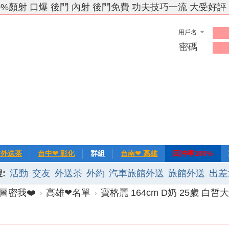
0%顏射 口爆 後門 內射 後門免費 功夫技巧一流 大受好評
用戶名
密碼
竹外送茶
台中❤ 彰化
群組
台南❤ 高雄
回沖率100%
:
活動
交友
外送茶
外約
汽車旅館外送
旅館外送
出差
❀主推
記錄
新手上路
排行榜
優質旅館
圖密我❤️
›
高雄❤名單
›
寶格麗 164cm D奶 25歲 白皙