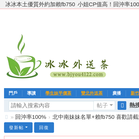
冰冰本土優質外約加賴fb750
小姐CP值高！回沖率10
門戶
導讀
學生妹平價茶
雙北外送茶
廣播
新
熱搜
帖子
VIP 黃金→白金→鑽石
相冊
客戶❤ 點評
分享
冰冰
搜
»
回沖率100%
›
北中南妹妹名單+賴fb750 喜歡請截
索
台
發新帖
回復
灣