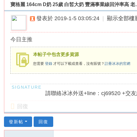
寶格麗 164cm D奶 25歲 白皙大奶 豐滿事業線回沖率高 老..
外
送
發表於 2019-1-5 03:05:24
|
顯示全部樓
茶
論
今日主推
壇
｜
本帖子中包含更多資源
冰
您需要
登錄
才可以下載或查看，沒有賬號？
註冊冰冰的官網
冰
外
送
請聯絡冰冰外送+line：cj69520 +交友約
茶
本
回復
土
正
發新帖
回復
妹