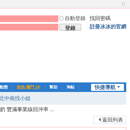
切
換
自動登錄
找回密碼
到
窄
註冊冰冰的官網
登錄
版
快捷導航
動態
绝色 獨門 3P
幫助
淘帖
日誌
北中南找小姐
大奶 豐滿事業線回沖率 ...
返回列表