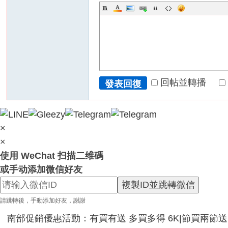
服
務
男
人
性
福
回帖並轉播
發表回復
天
堂
~
×
新
×
手
使用 WeChat 扫描二维碼
必
或手动添加微信好友
看
複製ID並跳轉微信
！
請跳轉後，手動添加好友，謝謝
南部促銷優惠活動：有買有送 多買多得 6K|節買兩節送|節