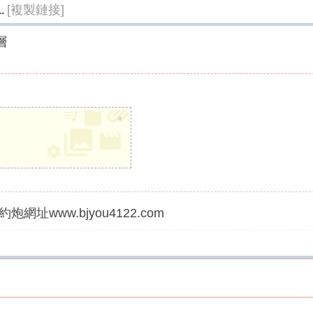
[複製鏈接]
.
層
×
炮網址www.bjyou4122.com