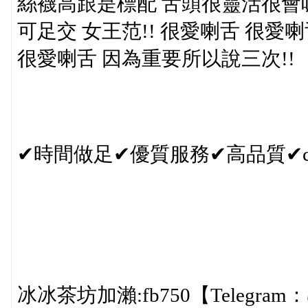
絲襪高跟是標配 舌頭很靈活很會
可足交 女王范!! 很愛喇舌 很愛喇
很愛喇舌 因為重要所以說三次!!
✔時間做足✔優質服務✔高品質✔
冰冰茶坊加瀨:fb750【Telegram：