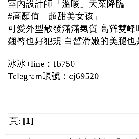
室內設計師「溫暖」天菜降臨
#高顏值「超甜美女孩」
可愛外型散發滿滿氣質 高聳雙峰
翹臀也好犯規 白皙滑嫩的美腿也
冰冰+line：fb750
Telegram賬號：cj69520
頁:
[1]