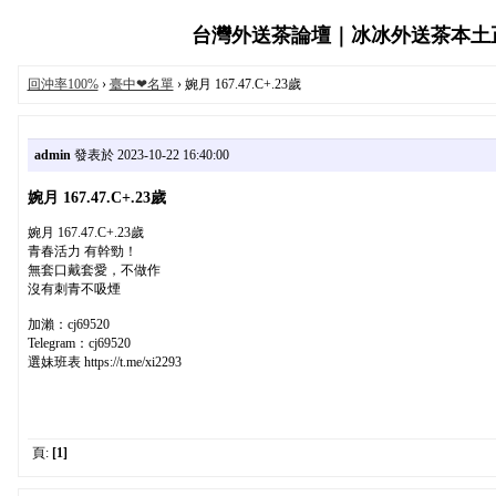
台灣外送茶論壇｜冰冰外送茶本土正妹服
回沖率100%
›
臺中❤名單
› 婉月 167.47.C+.23歲
admin
發表於 2023-10-22 16:40:00
婉月 167.47.C+.23歲
婉月 167.47.C+.23歲
青春活力 有幹勁！
無套口戴套愛，不做作
沒有刺青不吸煙
加瀨：cj69520
Telegram：cj69520
選妹班表 https://t.me/xi2293
頁:
[1]