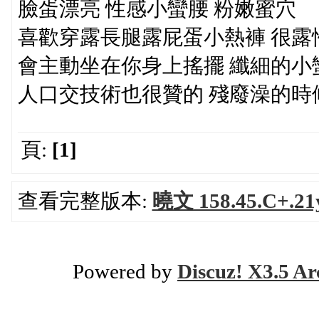
臉蛋漂亮 性感小蠻腰 粉嫩蜜穴
喜歡穿露長腿露屁蛋小熱褲 很露
會主動坐在你身上搖擺 纖細的小
人口交技術也很贊的 殘廢澡的時
頁:
[1]
查看完整版本:
曉文 158.45.C
Powered by
Discuz! X3.5 Ar