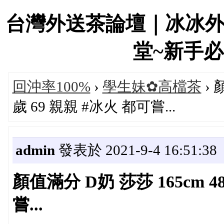
台灣外送茶論壇｜冰冰
堂~新手必看！
回沖率100%
›
學生妹✿高檔茶
› 
歲 69 親親 #冰火 都可嘗...
admin
發表於 2021-9-4 16:51:38
顏值滿分 D奶 莎莎 165cm 48
嘗...