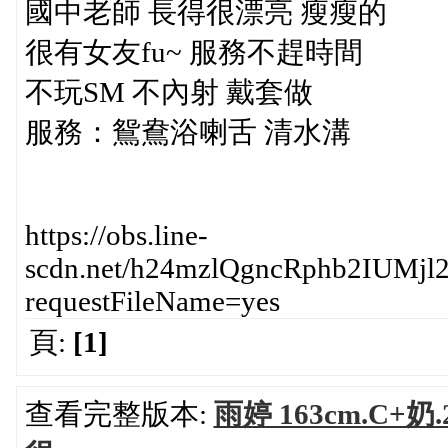
國中老師 長得很漂亮 瘦瘦的
很有女友fu~ 服務不趕時間
不玩SM 不內射 戴套做
服務：鴛鴦浴喇舌 清水溝
https://obs.line-
scdn.net/h24mzlQgncRphb2I
requestFileName=yes
頁:
[1]
查看完整版本:
雨婷 163cm.C+